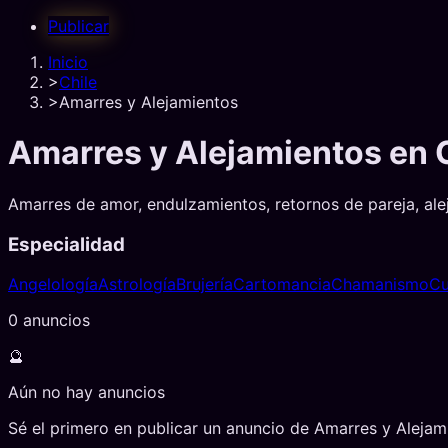
Publicar
Inicio
>
Chile
>
Amarres y Alejamientos
Amarres y Alejamientos
en
Amarres de amor, endulzamientos, retornos de pareja, al
Especialidad
Angelología
Astrología
Brujería
Cartomancia
Chamanismo
Cu
0
anuncio
s
🔮
Aún no hay anuncios
Sé el primero en publicar un anuncio de
Amarres y Alejam