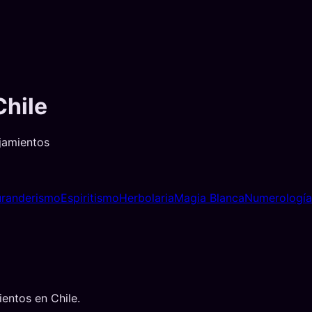
Chile
ejamientos
randerismo
Espiritismo
Herbolaria
Magia Blanca
Numerología
ientos
en
Chile
.