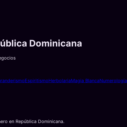
ública Dominicana
egocios
randerismo
Espiritismo
Herbolaria
Magia Blanca
Numerología
nero
en
República Dominicana
.