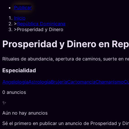
Publicar
Inicio
>
República Dominicana
>
Prosperidad y Dinero
Prosperidad y Dinero
en
Rep
Rituales de abundancia, apertura de caminos, suerte en n
Especialidad
Angelología
Astrología
Brujería
Cartomancia
Chamanismo
Cu
0
anuncio
s
✨
Aún no hay anuncios
Sé el primero en publicar un anuncio de
Prosperidad y Di