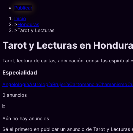
Publicar
Inicio
>
Honduras
>
Tarot y Lecturas
Tarot y Lecturas
en
Hondur
Tarot, lectura de cartas, adivinación, consultas espirituale
Especialidad
Angelología
Astrología
Brujería
Cartomancia
Chamanismo
Cu
0
anuncio
s
🃏
Aún no hay anuncios
Sé el primero en publicar un anuncio de
Tarot y Lecturas