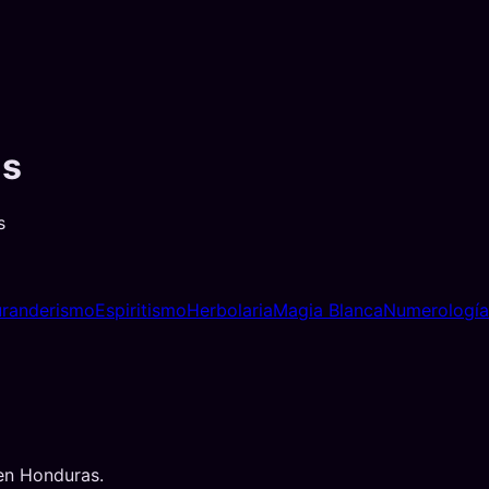
as
s
randerismo
Espiritismo
Herbolaria
Magia Blanca
Numerología
en
Honduras
.