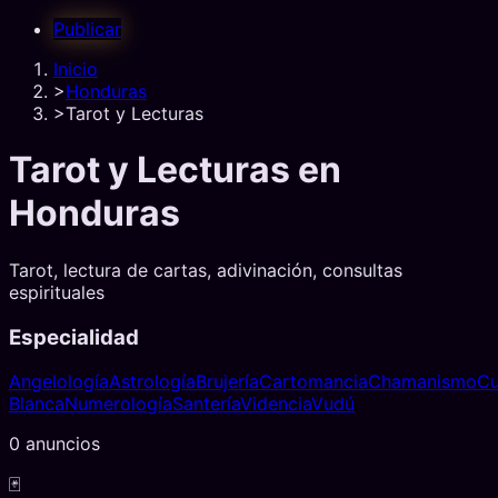
Publicar
Inicio
>
Honduras
>
Tarot y Lecturas
Tarot y Lecturas
en
Honduras
Tarot, lectura de cartas, adivinación, consultas
espirituales
Especialidad
Angelología
Astrología
Brujería
Cartomancia
Chamanismo
Cu
Blanca
Numerología
Santería
Videncia
Vudú
0
anuncio
s
🃏